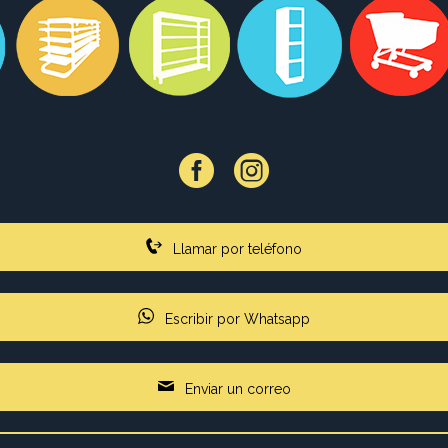
Llamar por teléfono
Escribir por Whatsapp
Enviar un correo