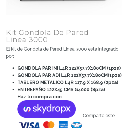
简体中文
Nederlands
Kit Gondola De Pared
Linea 3000
English
El kit de Gondola de Pared Linea 3000 esta integrado
por:
Français
GONDOLA PAR INI L4R 122X57.7X180CM (1pza)
GONDOLA PAR ADI L4R 122X57.7X180CM(1pza)
Deutsch
TABLERO METALICO L4R 117.9 X 168.9 (2pza)
ENTREPAÑO 122X45 CMS G4000 (8pza)
Italiano
Haz tu compra con:
Português
Comparte este
Español